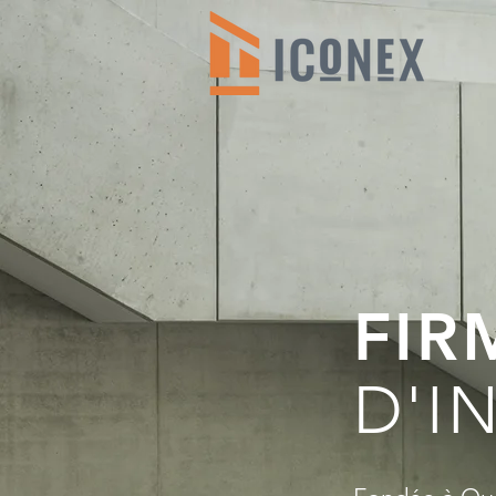
FIR
D'I