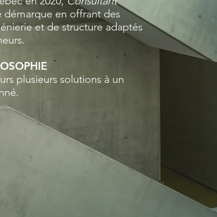
ébec en 2020,
Consultant
e démarque en offrant des
génierie et de structure adaptés
neurs.
LOSOPHIE
ours plusieurs solutions à un
nné.