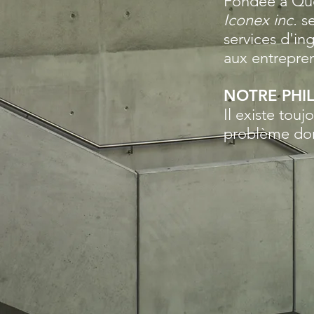
Fondée à Qu
Iconex inc.
s
services d'in
aux entrepre
NOTRE PHI
Il existe touj
problème do